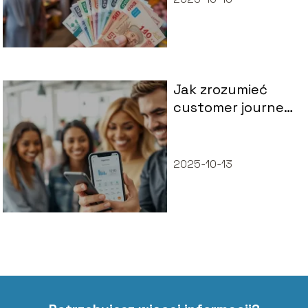
Jak zrozumieć
customer journey i
poprawić
doświadczenia
klientów?
2025-10-13