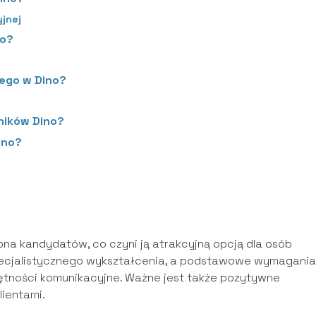
jnej
no?
wego w Dino?
ników Dino?
ino?
ona kandydatów, co czyni ją atrakcyjną opcją dla osób
ecjalistycznego wykształcenia, a podstawowe wymagania
ętności komunikacyjne. Ważne jest także pozytywne
lientami.