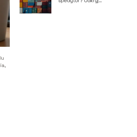
spedytor? Odkryj
tajniki zawodu!
lu
ia,