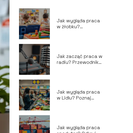
Jak wygląda praca
w żłobku?
Przewodnik po
codziennych
obowiązkach
Jak zacząć praca w
radiu? Przewodnik
dla przyszłych
prezenterów
Jak wygląda praca
w Lidlu? Poznaj
szczegóły
zatrudnienia
Jak wygląda praca