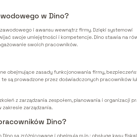
zawodowego w Dino?
 zawodowego i awansu wewnątrz firmy. Dzięki systemowi
jać swoje umiejętności i kompetencje. Dino stawia na ró
angażowanie swoich pracowników.
ne obejmujące zasady funkcjonowania firmy, bezpieczeń
enia te są prowadzone przez doświadczonych pracowników l
koleń z zarządzania zespołem, planowania i organizacji pr
 zakresie zarządzania.
 pracowników Dino?
ino są zróżnicowane i obejmują m.in.: obsługę kasy fiskal