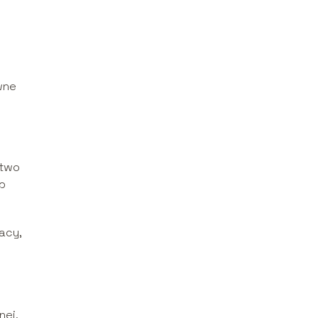
wne
stwo
ub
acy,
nej,