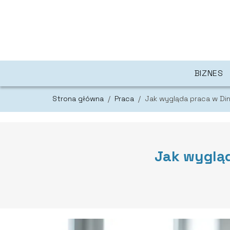
BIZNES
Strona główna
/
Praca
/
Jak wygląda praca w Dino
Jak wygląd