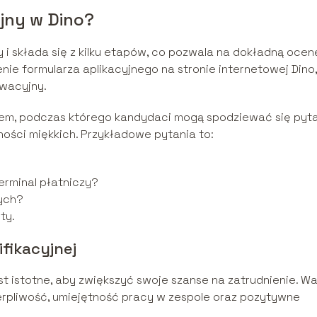
jny w Dino?
y i składa się z kilku etapów, co pozwala na dokładną ocen
ie formularza aplikacyjnego na stronie internetowej Dino,
ywacyjny.
pem, podczas którego kandydaci mogą spodziewać się pyt
ości miękkich. Przykładowe pytania to:
terminal płatniczy?
wych?
ty.
fikacyjnej
t istotne, aby zwiększyć swoje szanse na zatrudnienie. W
ierpliwość, umiejętność pracy w zespole oraz pozytywne