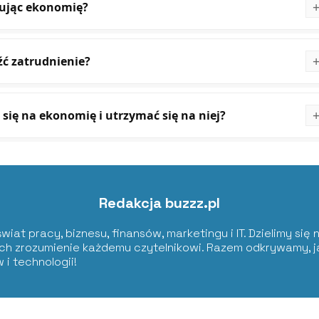
iując ekonomię?
źć zatrudnienie?
 się na ekonomię i utrzymać się na niej?
Redakcja buzzz.pl
świat pracy, biznesu, finansów, marketingu i IT. Dzielimy się
 ich zrozumienie każdemu czytelnikowi. Razem odkrywamy, 
 technologii!