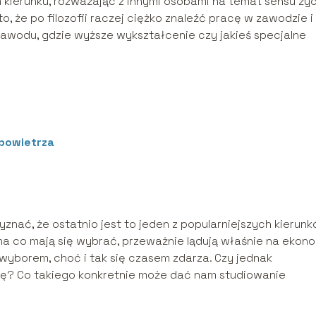
m kierunku, rozważając z innymi osobami na temat sensu życ
, że po filozofii raczej ciężko znaleźć pracę w zawodzie i
zawodu, gdzie wyższe wykształcenie czy jakieś specjalne
 powietrza
znać, że ostatnio jest to jeden z popularniejszych kierun
 na co mają się wybrać, przeważnie lądują właśnie na ekonom
wyborem, choć i tak się czasem zdarza. Czy jednak
gę? Co takiego konkretnie może dać nam studiowanie