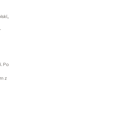
ski,
r
. Po
em z