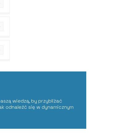
 naszą wiedzą, by przybliżać
jak odnaleźć się w dynamicznym