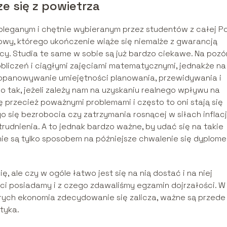
e się z powietrza
leganym i chętnie wybieranym przez studentów z całej Pol
owy, którego ukończenie wiąże się niemalże z gwarancją
cy. Studia te same w sobie są już bardzo ciekawe. Na pozó
liczeń i ciągłymi zajęciami matematycznymi, jednakże na
 opanowywanie umiejętności planowania, przewidywania i
 tak, jeżeli zależy nam na uzyskaniu realnego wpływu na
ę przecież poważnymi problemami i często to oni stają się
 się bezrobocia czy zatrzymania rosnącej w siłach inflacji
rudnienia. A to jednak bardzo ważne, by udać się na takie
 nie są tylko sposobem na późniejsze chwalenie się dyplom
 ale czy w ogóle łatwo jest się na nią dostać i na niej
ści posiadamy i z czego zdawaliśmy egzamin dojrzałości. W
rych ekonomia zdecydowanie się zalicza, ważne są przede
tyka.