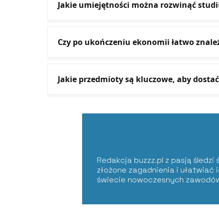
Jakie umiejętności można rozwinąć stud
Czy po ukończeniu ekonomii łatwo znale
Jakie przedmioty są kluczowe, aby dostać
Redakcja buzzz.pl z pasją śledzi 
złożone zagadnienia i ułatwiać
świecie nowoczesnych zawodów i