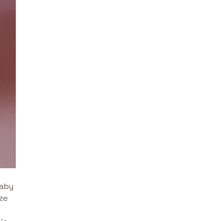
 aby
rze