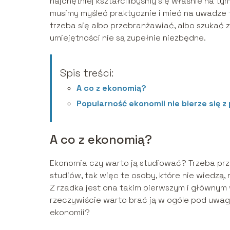
najchętniej kształcilibyśmy się właśnie na ty
musimy myśleć praktycznie i mieć na uwadze to
trzeba się albo przebranżawiać, albo szukać 
umiejętności nie są zupełnie niezbędne.
Spis treści:
A co z ekonomią?
Popularność ekonomii nie bierze się z
A co z ekonomią?
Ekonomia czy warto ją studiować? Trzeba przy
studiów, tak więc te osoby, które nie wiedzą,
Z rzadka jest ona takim pierwszym i głównym 
rzeczywiście warto brać ją w ogóle pod uwa
ekonomii?