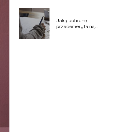
Jaką ochronę
przedemerytalną
należy wybrać?