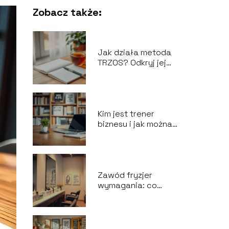
Zobacz także:
Jak działa metoda
TRZOS? Odkryj jej
zalety i
zastosowania!
Kim jest trener
biznesu i jak można
nim zostać?
Odpowiadamy!
Zawód fryzjer
wymagania: co
musisz wiedzieć, aby
odnieść sukces?