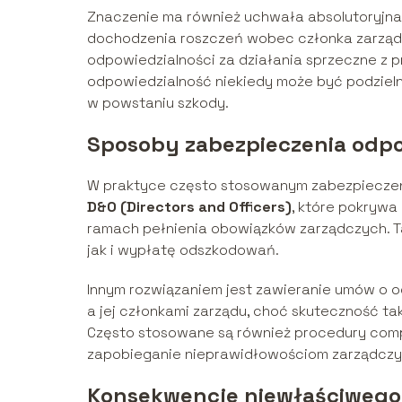
Znaczenie ma również uchwała absolutoryjna
dochodzenia roszczeń wobec członka zarządu
odpowiedzialności za działania sprzeczne z pr
odpowiedzialność niekiedy może być podzielna
w powstaniu szkody.
Sposoby zabezpieczenia odpo
W praktyce często stosowanym zabezpieczen
D&O (Directors and Officers)
, które pokryw
ramach pełnienia obowiązków zarządczych. T
jak i wypłatę odszkodowań.
Innym rozwiązaniem jest zawieranie umów o 
a jej członkami zarządu, choć skuteczność t
Często stosowane są również procedury compl
zapobieganie nieprawidłowościom zarządczy
Konsekwencje niewłaściwego 