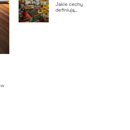
Jakie cechy
definiują
nonkonformistę w
dzisiejszym świecie?
ów