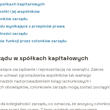
 spółkach kapitałowych
łki i jej wspólników
łonków zarządu
ądu wynikające z przepisów prawa
lności zarządu
a funkcji przez członków zarządu
rządu w spółkach kapitałowych
ieżące zarządzanie i reprezentację na zewnątrz. Zakres
ie uchwał zgromadzenia wspólników lub walnego
z nadzór nad prowadzeniem ksiąg rachunkowych i
ych obowiązków, członkowie zarządu mogą zostać pociągni
a kolegialności zarządu, co oznacza, że wszyscy członko
ane przez ten organ. Z tego względu przekroczenie