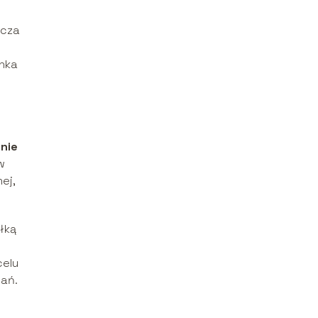
ącza
onka
nie
w
ej,
łką
celu
ań.