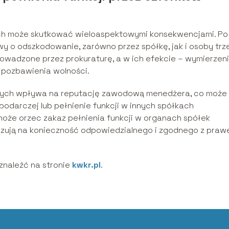
ch może skutkować wieloaspektowymi konsekwencjami. Po
y o odszkodowanie, zarówno przez spółkę, jak i osoby trze
rowadzone przez prokuraturę, a w ich efekcie – wymierzen
 pozbawienia wolności.
zych wpływa na reputację zawodową menedżera, co może
podarczej lub pełnienie funkcji w innych spółkach
oże orzec zakaz pełnienia funkcji w organach spółek
zują na konieczność odpowiedzialnego i zgodnego z pra
naleźć na stronie
kwkr.pl
.