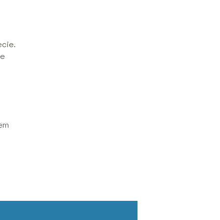
cie.
ie
wem