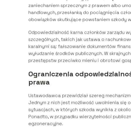
zaniechaniem sprzecznym z prawem albo umową
handlowych, przesłanką do pociągnięcia czło
obowiązków skutkujące powstaniem szkody w 
Odpowiedzialność karna członków zarządu wyn
szczególnych, takich jak ustawa o rachunko
karalnymi są: fałszowanie dokumentów finans
wyłudzanie środków publicznych. W skrajnyc
przestępstw przeciwko mieniu i obrotowi go
Ograniczenia odpowiedzialnoś
prawa
Ustawodawca przewidział szereg mechanizmó
Jednym z nich jest możliwość uwolnienia się
sytuacjach, w których szkoda wynikła z okolic
Ponadto, w przypadku wierzytelności publiczn
egzoneracyjne.