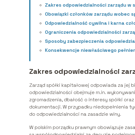
Zakres odpowiedzialności zarządu w
Obowiązki członków zarządu wobec spó
Odpowiedzialność cywilna i karna cz
Ograniczenia odpowiedzialności zarz
Sposoby zabezpieczenia odpowiedzia
Konsekwencje niewłaściwego pełnieni
Zakres odpowiedzialności za
Zarząd spółki kapitałowej odpowiada za jej b
odpowiedzialności obejmuje m.in. wykonywan
zgromadzenia, dbałość o interesy spółki ora
dokumentacji. W przypadku niedopełnienia t
do odpowiedzialności na zasadzie winy.
W polskim porządku prawnym obowiązuje zasad
są współodpowiedzialni za decyzje podejmow