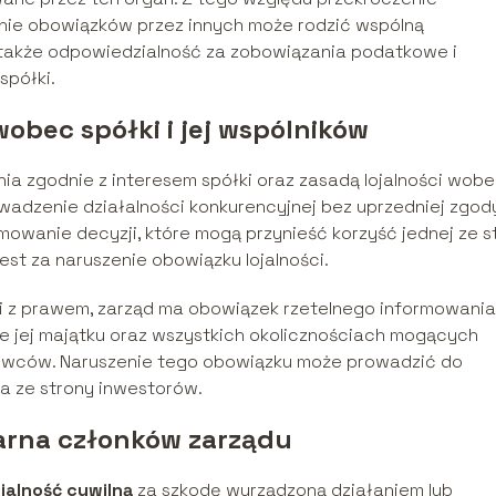
nie obowiązków przez innych może rodzić wspólną
także odpowiedzialność za zobowiązania podatkowe i
spółki.
obec spółki i jej wspólników
ia zgodnie z interesem spółki oraz zasadą lojalności wob
rowadzenie działalności konkurencyjnej bez uprzedniej zgod
owanie decyzji, które mogą przynieść korzyść jednej ze s
st za naruszenie obowiązku lojalności.
ci z prawem, zarząd ma obowiązek rzetelnego informowania
nie jej majątku oraz wszystkich okolicznościach mogących
ałowców. Naruszenie tego obowiązku może prowadzić do
a ze strony inwestorów.
karna członków zarządu
ialność cywilną
za szkodę wyrządzoną działaniem lub