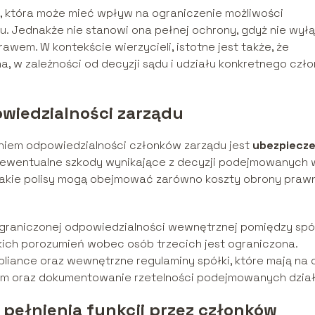
, która może mieć wpływ na ograniczenie możliwości
. Jednakże nie stanowi ona pełnej ochrony, gdyż nie wył
awem. W kontekście wierzycieli, istotne jest także, że
, w zależności od decyzji sądu i udziału konkretnego czł
wiedzialności zarządu
iem odpowiedzialności członków zarządu jest
ubezpiecze
a ewentualne szkody wynikające z decyzji podejmowanych 
akie polisy mogą obejmować zarówno koszty obrony prawn
ograniczonej odpowiedzialności wewnętrznej pomiędzy spó
akich porozumień wobec osób trzecich jest ograniczona.
iance oraz wewnętrzne regulaminy spółki, które mają na 
m oraz dokumentowanie rzetelności podejmowanych dział
pełnienia funkcji przez członków